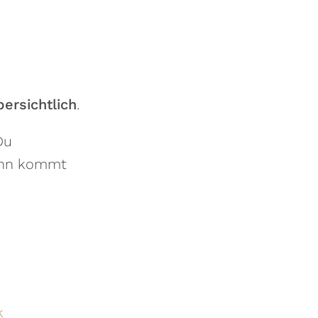
ersichtlich
.
Du
wann kommt
k