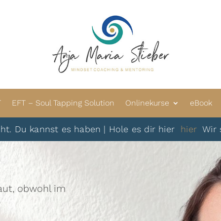
T
EFT – Soul Tapping Solution
Onlinekurse
eBook
kannst es haben | Hole es dir hier
hier
Wir sehen u
laut, obwohl im
?