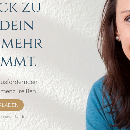
ck zu
 dein
 mehr
mmt.
rausfordernden
mmenzureißen.
RLADEN
 inneren Schritt.