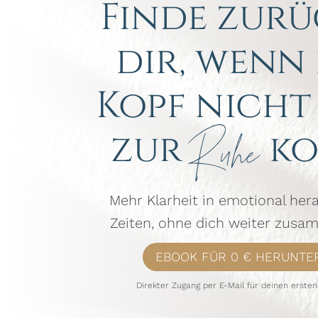
Finde zurü
dir, wenn
Kopf nicht
zur
ko
Ruhe
Mehr Klarheit in emotional he
Zeiten, ohne dich weiter zusa
EBOOK FÜR 0 € HERUNTE
Direkter Zugang per E-Mail für deinen ersten