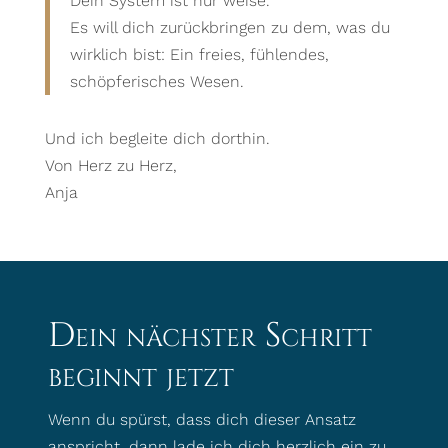
Dein System ist nur weise.
Es will dich zurückbringen zu dem, was du
wirklich bist: Ein freies, fühlendes,
schöpferisches Wesen.
Und ich begleite dich dorthin.
Von Herz zu Herz,
Anja
Dein nächster Schritt
beginnt jetzt
Wenn du spürst, dass dich dieser Ansatz
anspricht, dann lade ich dich herzlich ein zu