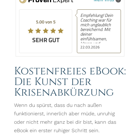
Empfehlung! Dein
Coaching war für
5.00 von 5
mich unglaublich
bereichernd. Mit
deiner
SEHR GUT
einfühlsamen,
klaren und
22.03.2026
gleichzeitig
stärkenden Art
hast du mir
geholfen, neue
Perspektiven zu
Kostenfreies eBook:
gewinnen und vor
allem viele
Die Kunst der
praxisnahe Tipps
mitzunehmen, die
Krisenabkürzung
ich direkt im Alltag
umsetzen kann. Ich
habe mich jederzeit
gesehen,
Wenn du spürst, dass du nach außen
verstanden und
funktionierst, innerlich aber müde, unruhig
wertgeschätzt
gefühlt. Danke für
oder nicht mehr ganz bei dir bist, kann das
deine wertvolle
Begleitung – ich
eBook ein erster ruhiger Schritt sein.
kann dich von
Herzen