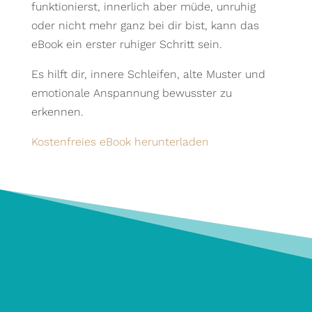
funktionierst, innerlich aber müde, unruhig
selbst zu erkennen,
wertgeschätzt
statt sie einfach
gefühlt. Danke für
oder nicht mehr ganz bei dir bist, kann das
vorzugeben. Die
deine wertvolle
Coaching Sessions
Begleitung – ich
eBook ein erster ruhiger Schritt sein.
bringen mich mit
kann dich von
meinen Themen
Herzen
weiter und helfen
weiterempfehlen!
Es hilft dir, innere Schleifen, alte Muster und
mir mich positiv zu
entwickeln. Vielen
emotionale Anspannung bewusster zu
Dank!
erkennen.
Kostenfreies eBook herunterladen