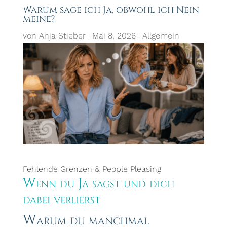
Warum sage ich Ja, obwohl ich Nein
meine?
von
Anja Stieber
|
Mai 8, 2026
|
Allgemein
Fehlende Grenzen & People Pleasing
Wenn du Ja sagst und dich
dabei verlierst
Warum du manchmal