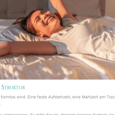
e Struktur
 formlos wird. Eine feste Aufstehzeit, eine Mahlzeit am Tisc
.
zu organisieren. Es geht darum, deinem inneren System ein 