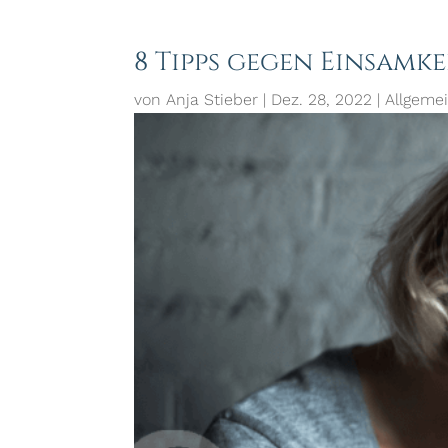
8 Tipps gegen Einsamke
von
Anja Stieber
|
Dez. 28, 2022
|
Allgeme