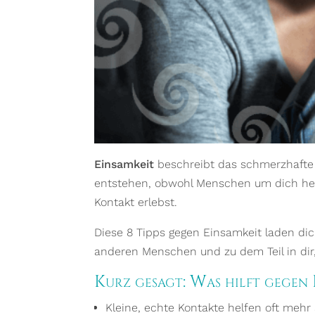
Einsamkeit
beschreibt das schmerzhafte G
entstehen, obwohl Menschen um dich heru
Kontakt erlebst.
Diese 8 Tipps gegen Einsamkeit laden di
anderen Menschen und zu dem Teil in dir,
Kurz gesagt: Was hilft gegen 
Kleine, echte Kontakte helfen oft mehr 