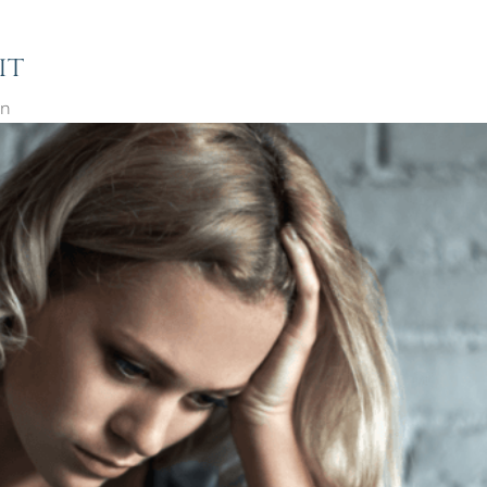
it
in